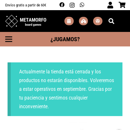
Envíos gratis a partir de 60€
¿JUGAMOS?
Actualmente la tienda está cerrada y los
productos no estarán disponibles. Volveremos
a estar operativos en septiembre. Gracias por
tu paciencia y sentimos cualquier
inconveniente.