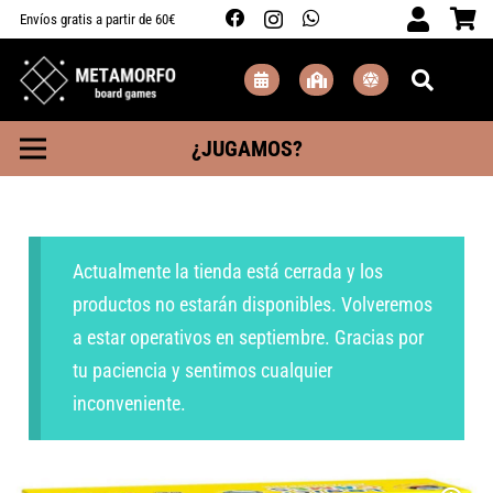
Envíos gratis a partir de 60€
¿JUGAMOS?
Actualmente la tienda está cerrada y los
productos no estarán disponibles. Volveremos
a estar operativos en septiembre. Gracias por
tu paciencia y sentimos cualquier
inconveniente.