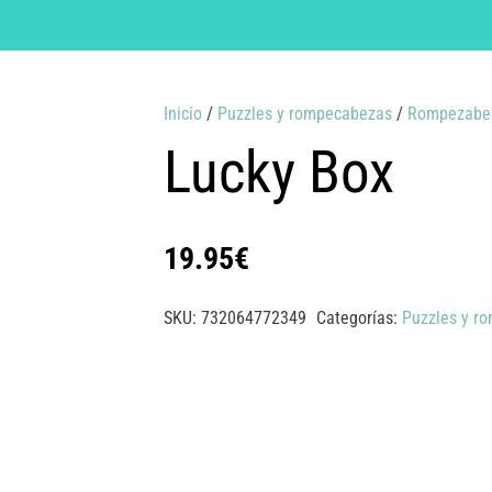
Inicio
/
Puzzles y rompecabezas
/
Rompezabe
Lucky Box
19.95
€
SKU:
732064772349
Categorías:
Puzzles y r