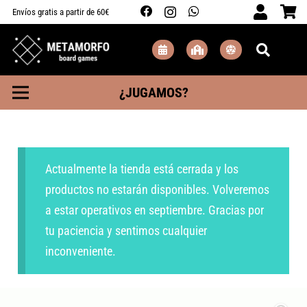
Envíos gratis a partir de 60€
¿JUGAMOS?
Actualmente la tienda está cerrada y los
productos no estarán disponibles. Volveremos
a estar operativos en septiembre. Gracias por
tu paciencia y sentimos cualquier
inconveniente.