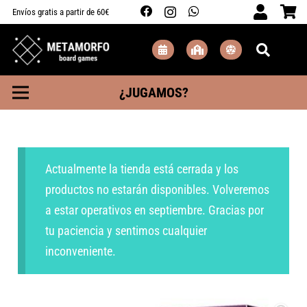
Envíos gratis a partir de 60€
¿JUGAMOS?
Actualmente la tienda está cerrada y los
productos no estarán disponibles. Volveremos
a estar operativos en septiembre. Gracias por
tu paciencia y sentimos cualquier
inconveniente.