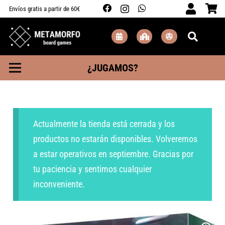
Envíos gratis a partir de 60€
¿JUGAMOS?
Actualmente la tienda está cerrada y los
productos no estarán disponibles. Volveremos
a estar operativos en septiembre. Gracias por
tu paciencia y sentimos cualquier
inconveniente.