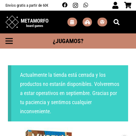
Envíos gratis a partir de 60€
¿JUGAMOS?
Actualmente la tienda está cerrada y los
productos no estarán disponibles. Volveremos
a estar operativos en septiembre. Gracias por
tu paciencia y sentimos cualquier
inconveniente.