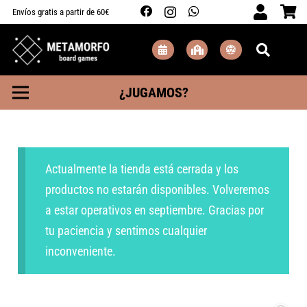
Envíos gratis a partir de 60€
¿JUGAMOS?
Actualmente la tienda está cerrada y los
productos no estarán disponibles. Volveremos
a estar operativos en septiembre. Gracias por
tu paciencia y sentimos cualquier
inconveniente.