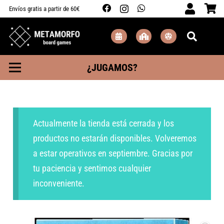
Envíos gratis a partir de 60€
¿JUGAMOS?
Actualmente la tienda está cerrada y los
productos no estarán disponibles. Volveremos
a estar operativos en septiembre. Gracias por
tu paciencia y sentimos cualquier
inconveniente.