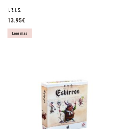
I.R.I.S.
13.95
€
Leer más