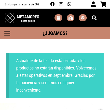
Envíos gratis a partir de 60€
¿JUGAMOS?
Actualmente la tienda está cerrada y los
productos no estarán disponibles. Volveremos
a estar operativos en septiembre. Gracias por
tu paciencia y sentimos cualquier
inconveniente.