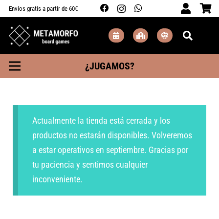
Envíos gratis a partir de 60€
¿JUGAMOS?
Actualmente la tienda está cerrada y los
productos no estarán disponibles. Volveremos
a estar operativos en septiembre. Gracias por
tu paciencia y sentimos cualquier
inconveniente.