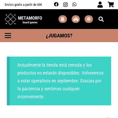
Envíos gratis a partir de 60€
¿JUGAMOS?
Actualmente la tienda está cerrada y los
productos no estarán disponibles. Volveremos
a estar operativos en septiembre. Gracias por
tu paciencia y sentimos cualquier
inconveniente.