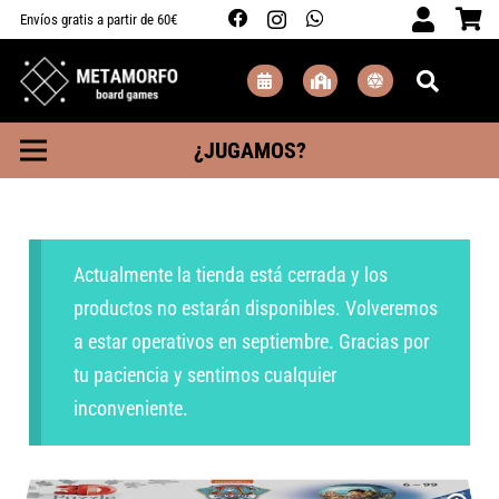
Envíos gratis a partir de 60€
¿JUGAMOS?
Actualmente la tienda está cerrada y los
productos no estarán disponibles. Volveremos
a estar operativos en septiembre. Gracias por
tu paciencia y sentimos cualquier
inconveniente.