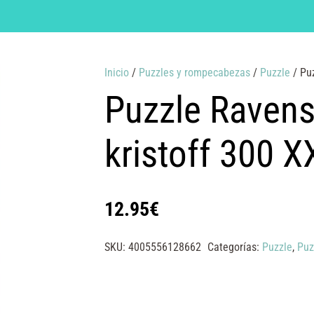
Inicio
/
Puzzles y rompecabezas
/
Puzzle
/ Puz
Puzzle Ravens
kristoff 300 X
12.95
€
SKU:
4005556128662
Categorías:
Puzzle
,
Puz