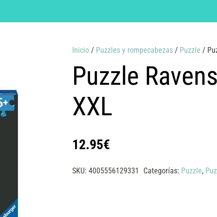
Inicio
/
Puzzles y rompecabezas
/
Puzzle
/ Pu
Puzzle Raven
XXL
12.95
€
SKU:
4005556129331
Categorías:
Puzzle
,
Puz