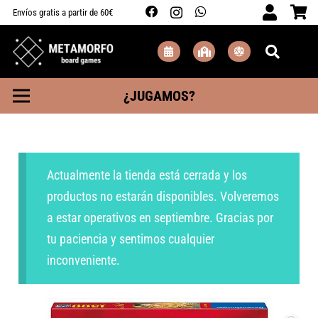
Envíos gratis a partir de 60€
¿JUGAMOS?
Actualmente la tienda está cerrada y los
productos no estarán disponibles. Volveremos
a estar operativos en septiembre. Gracias por
tu paciencia y sentimos cualquier
inconveniente.