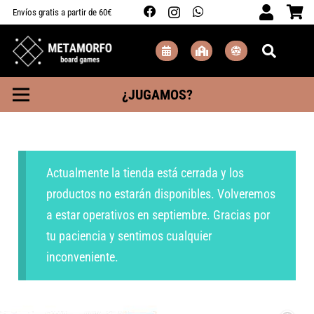
Envíos gratis a partir de 60€
¿JUGAMOS?
Actualmente la tienda está cerrada y los
productos no estarán disponibles. Volveremos
a estar operativos en septiembre. Gracias por
tu paciencia y sentimos cualquier
inconveniente.