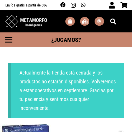
Envíos gratis a partir de 60€
¿JUGAMOS?
Actualmente la tienda está cerrada y los
productos no estarán disponibles. Volveremos
a estar operativos en septiembre. Gracias por
tu paciencia y sentimos cualquier
inconveniente.