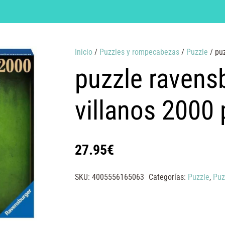
Inicio
/
Puzzles y rompecabezas
/
Puzzle
/ puz
puzzle ravens
villanos 2000 
27.95
€
SKU:
4005556165063
Categorías:
Puzzle
,
Puz