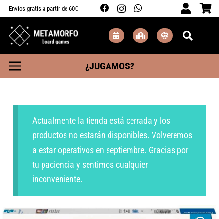
Envíos gratis a partir de 60€
¿JUGAMOS?
Actualmente la tienda está cerrada y los
productos no estarán disponibles. Volveremos
a estar operativos en septiembre. Gracias por
tu paciencia y sentimos cualquier
inconveniente.