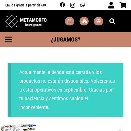
Envíos gratis a partir de 60€
¿JUGAMOS?
Actualmente la tienda está cerrada y los
productos no estarán disponibles. Volveremos
a estar operativos en septiembre. Gracias por
tu paciencia y sentimos cualquier
inconveniente.