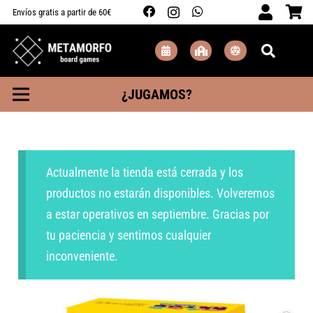
Envíos gratis a partir de 60€
¿JUGAMOS?
Actualmente la tienda está cerrada y los
productos no estarán disponibles. Volveremos
a estar operativos en septiembre. Gracias por
tu paciencia y sentimos cualquier
inconveniente.