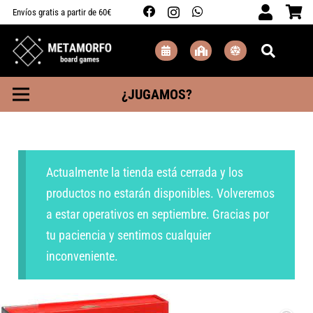
Envíos gratis a partir de 60€
¿JUGAMOS?
Actualmente la tienda está cerrada y los
productos no estarán disponibles. Volveremos
a estar operativos en septiembre. Gracias por
tu paciencia y sentimos cualquier
inconveniente.