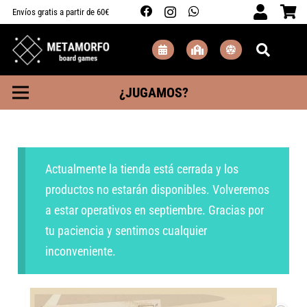
Envíos gratis a partir de 60€
¿JUGAMOS?
Actualmente la tienda está cerrada y los
productos no estarán disponibles. Volveremos
a estar operativos en septiembre. Gracias por
tu paciencia y sentimos cualquier
inconveniente.