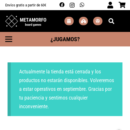
Envíos gratis a partir de 60€
¿JUGAMOS?
Actualmente la tienda está cerrada y los
productos no estarán disponibles. Volveremos
a estar operativos en septiembre. Gracias por
tu paciencia y sentimos cualquier
inconveniente.