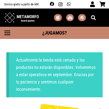
Envíos gratis a partir de 60€
¿JUGAMOS?
Actualmente la tienda está cerrada y los
productos no estarán disponibles. Volveremos
a estar operativos en septiembre. Gracias por
tu paciencia y sentimos cualquier
inconveniente.