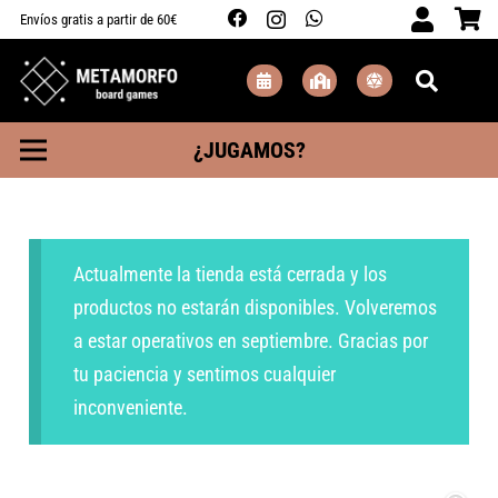
Envíos gratis a partir de 60€
¿JUGAMOS?
Actualmente la tienda está cerrada y los
productos no estarán disponibles. Volveremos
a estar operativos en septiembre. Gracias por
tu paciencia y sentimos cualquier
inconveniente.