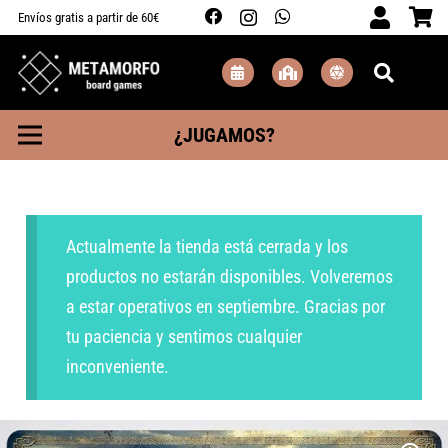
Envíos gratis a partir de 60€
¿JUGAMOS?
Actualmente la tienda está cerrada y los
productos no estarán disponibles. Volveremos
a estar operativos en septiembre. Gracias por
tu paciencia y sentimos cualquier
inconveniente.