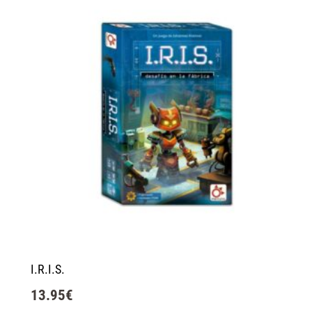
I.R.I.S.
13.95
€