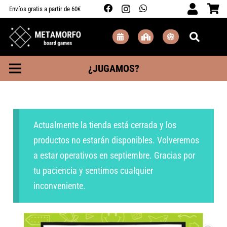
Envíos gratis a partir de 60€
¿JUGAMOS?
Actualmente la tienda está cerrada y los
productos no estarán disponibles. Volveremos
a estar operativos en septiembre. Gracias por
tu paciencia y sentimos cualquier
inconveniente.