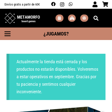
Envíos gratis a partir de 60€
¿JUGAMOS?
Actualmente la tienda está cerrada y los
productos no estarán disponibles. Volveremos
a estar operativos en septiembre. Gracias por
tu paciencia y sentimos cualquier
inconveniente.