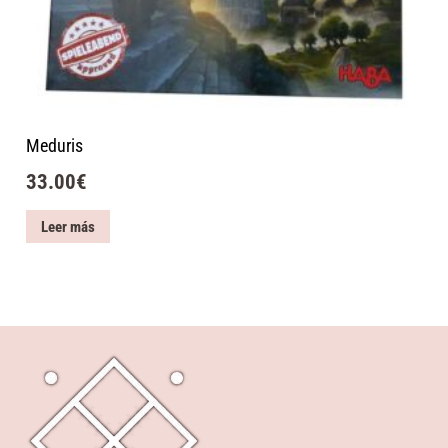
Meduris
33.00
€
Leer más