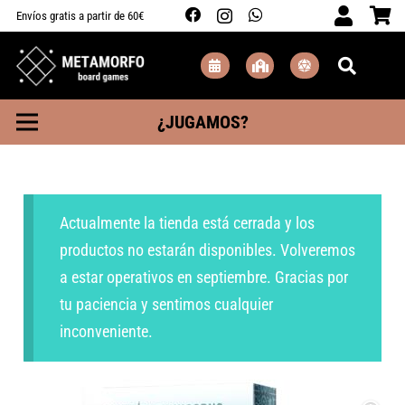
Envíos gratis a partir de 60€
¿JUGAMOS?
Actualmente la tienda está cerrada y los
productos no estarán disponibles. Volveremos
a estar operativos en septiembre. Gracias por
tu paciencia y sentimos cualquier
inconveniente.