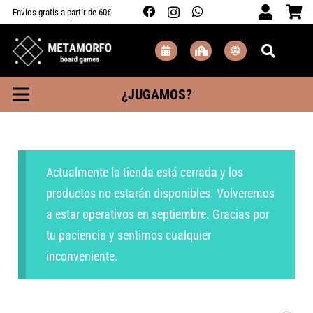
Envíos gratis a partir de 60€
¿JUGAMOS?
Actualmente la tienda está cerrada y los
productos no estarán disponibles. Volveremos
a estar operativos en septiembre. Gracias por
tu paciencia y sentimos cualquier
inconveniente.