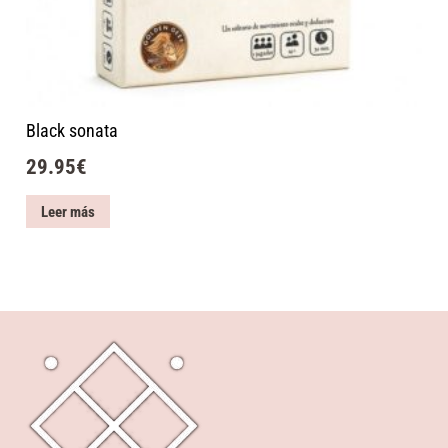
Black sonata
29.95
€
Leer más