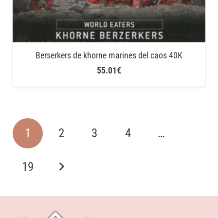
Berserkers de khorne marines del caos 40K
55.01
€
1
2
3
4
…
19