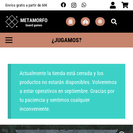
Envíos gratis a partir de 60€
¿JUGAMOS?
Actualmente la tienda está cerrada y los
productos no estarán disponibles. Volveremos
a estar operativos en septiembre. Gracias por
tu paciencia y sentimos cualquier
inconveniente.