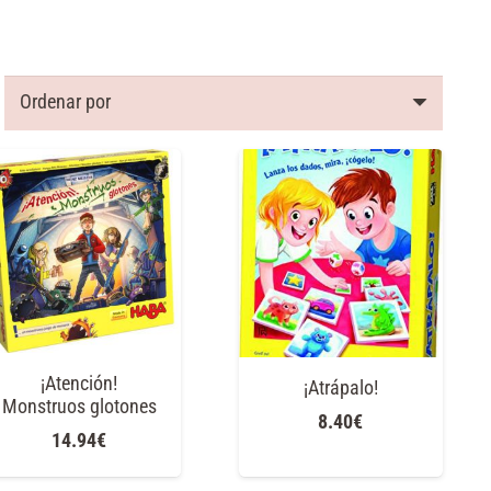
¡Atención!
¡Atrápalo!
Monstruos glotones
8.40
€
14.94
€