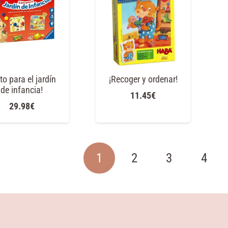
sto para el jardín
¡Recoger y ordenar!
de infancia!
11.45
€
29.98
€
1
2
3
4