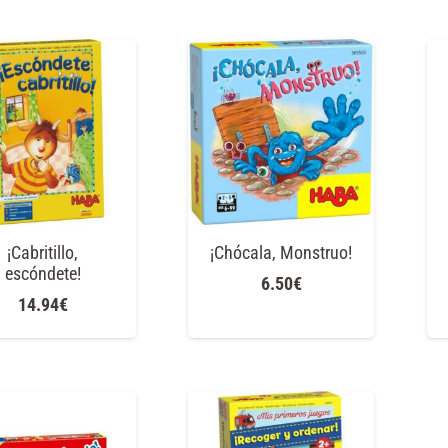
¡Cabritillo,
¡Chócala, Monstruo!
escóndete!
6.50
€
14.94
€