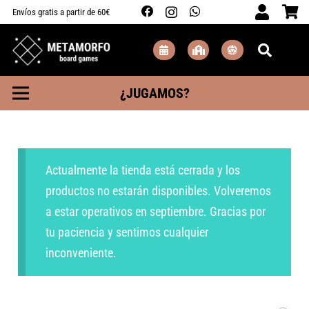
Envíos gratis a partir de 60€
¿JUGAMOS?
Actualmente la tienda está cerrada y los
productos no estarán disponibles. Volveremos
a estar operativos en septiembre. Gracias por
tu paciencia y sentimos cualquier
inconveniente.