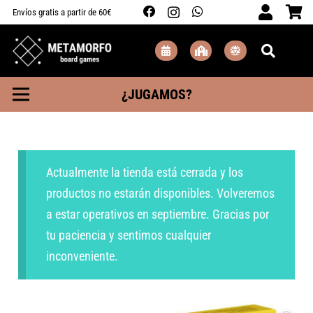
Envíos gratis a partir de 60€
¿JUGAMOS?
Actualmente la tienda está cerrada y los
productos no estarán disponibles. Volveremos
a estar operativos en septiembre. Gracias por
tu paciencia y sentimos cualquier
inconveniente.