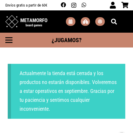
Envíos gratis a partir de 60€
¿JUGAMOS?
Actualmente la tienda está cerrada y los
productos no estarán disponibles. Volveremos
a estar operativos en septiembre. Gracias por
tu paciencia y sentimos cualquier
inconveniente.