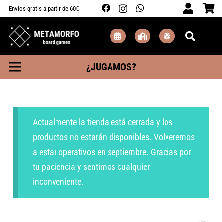
Envíos gratis a partir de 60€
¿JUGAMOS?
Actualmente la tienda está cerrada y los
productos no estarán disponibles. Volveremos
a estar operativos en septiembre. Gracias por
tu paciencia y sentimos cualquier
inconveniente.