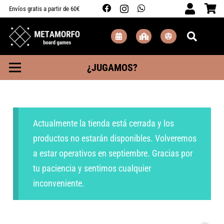
Envíos gratis a partir de 60€
¿JUGAMOS?
Actualmente la tienda está cerrada y los
productos no estarán disponibles. Volveremos
a estar operativos en septiembre. Gracias por
tu paciencia y sentimos cualquier
inconveniente.