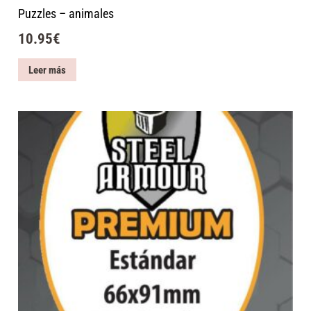
Puzzles – animales
10.95
€
Leer más