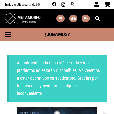
Envíos gratis a partir de 60€
¿JUGAMOS?
Actualmente la tienda está cerrada y los
productos no estarán disponibles. Volveremos
a estar operativos en septiembre. Gracias por
tu paciencia y sentimos cualquier
inconveniente.