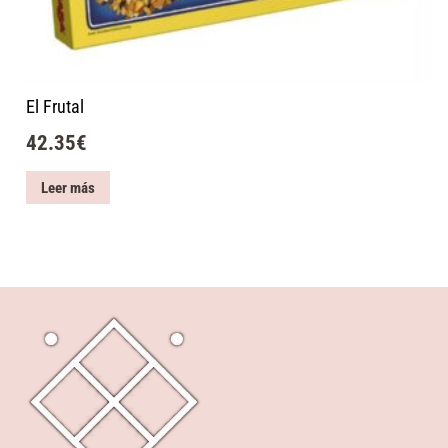
El Frutal
42.35
€
Leer más