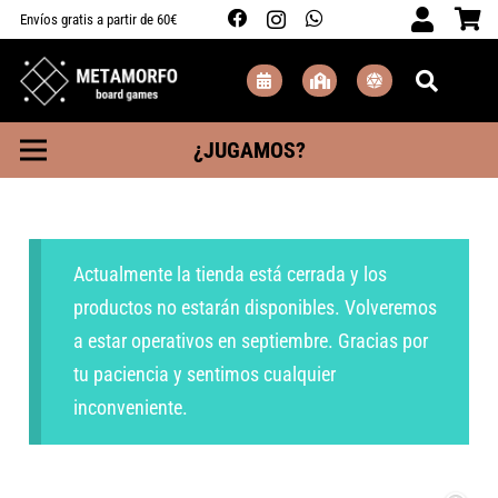
Envíos gratis a partir de 60€
¿JUGAMOS?
Actualmente la tienda está cerrada y los
productos no estarán disponibles. Volveremos
a estar operativos en septiembre. Gracias por
tu paciencia y sentimos cualquier
inconveniente.