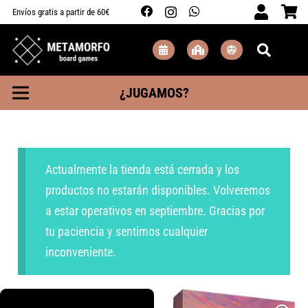
Envíos gratis a partir de 60€
¿JUGAMOS?
Actualmente la tienda está cerrada y los
productos no estarán disponibles. Volveremos
a estar operativos en septiembre. Gracias por
tu paciencia y sentimos cualquier
inconveniente.