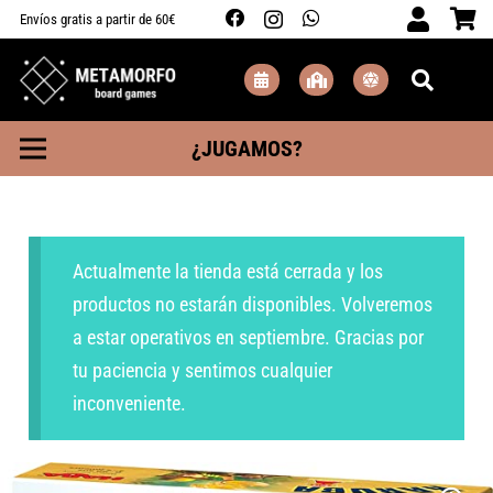
Envíos gratis a partir de 60€
¿JUGAMOS?
Actualmente la tienda está cerrada y los
productos no estarán disponibles. Volveremos
a estar operativos en septiembre. Gracias por
tu paciencia y sentimos cualquier
inconveniente.