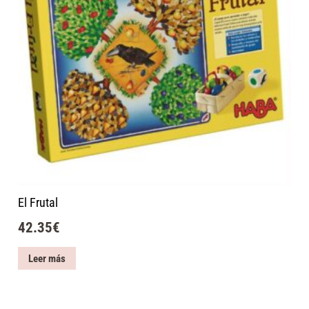
El Frutal
42.35
€
Leer más