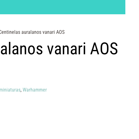
Centinelas auralanos vanari AOS
ralanos vanari AOS
miniaturas
,
Warhammer