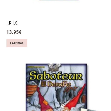
I.R.I.S.
13.95
€
Leer más