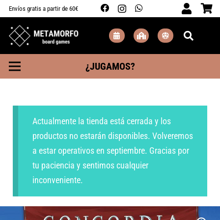
Envíos gratis a partir de 60€
¿JUGAMOS?
Actualmente la tienda está cerrada y los
productos no estarán disponibles. Volveremos
a estar operativos en septiembre. Gracias por
tu paciencia y sentimos cualquier
inconveniente.