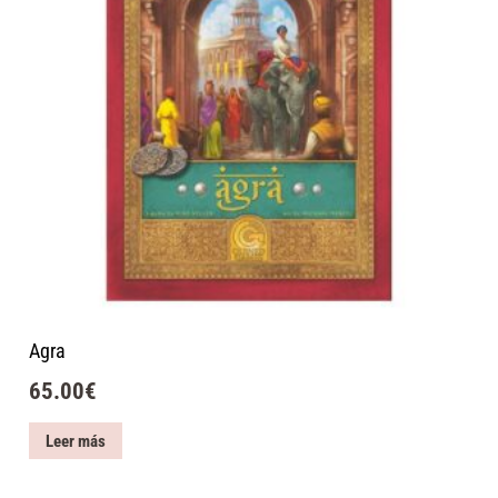
Agra
65.00
€
Leer más