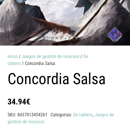
Inicio
/
Juegos de gestión de recursos
/
De
tablero
/ Concordia Salsa
Concordia Salsa
34.94
€
SKU:
8437013454261
Categorías:
De tablero
,
Juegos de
gestión de recursos