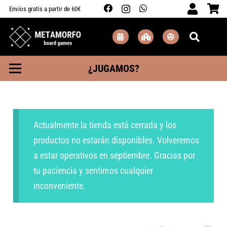
Envíos gratis a partir de 60€
¿JUGAMOS?
Actualmente la tienda está cerrada y los
productos no estarán disponibles. Volveremos
a estar operativos en septiembre. Gracias por
tu paciencia y sentimos cualquier
inconveniente.