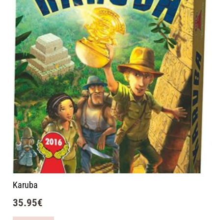
Karuba
35.95
€