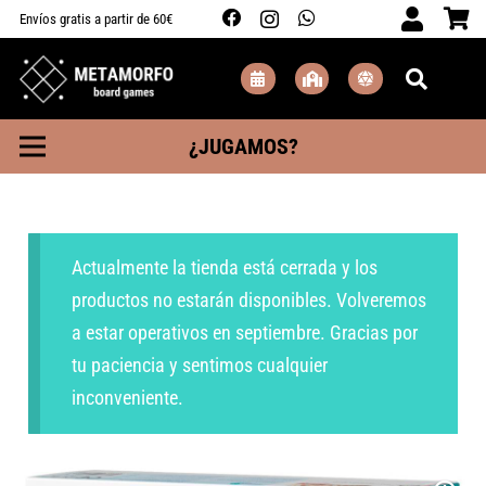
Envíos gratis a partir de 60€
¿JUGAMOS?
Actualmente la tienda está cerrada y los
productos no estarán disponibles. Volveremos
a estar operativos en septiembre. Gracias por
tu paciencia y sentimos cualquier
inconveniente.