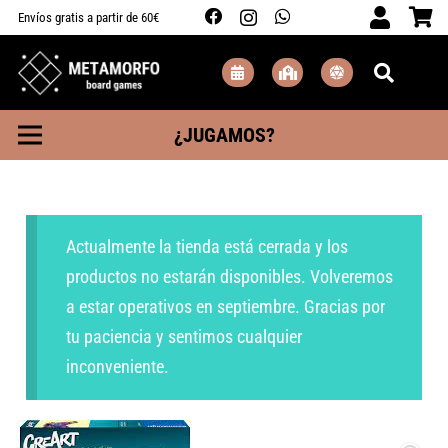
Envíos gratis a partir de 60€
¿JUGAMOS?
Actualmente la tienda está cerrada y los
productos no estarán disponibles. Volveremos
a estar operativos en septiembre. Gracias por
tu paciencia y sentimos cualquier
inconveniente.